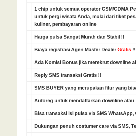
1 chip untuk
semua operator
GSM/CDMA Pesa
untuk pergi wisata Anda, mulai dari tiket pes
kuliner, pembayaran online
Harga pulsa
Sangat Murah
dan
Stabil
!!
Biaya registrasi
Agen Master Dealer
Gratis
!!
Ada
Komisi Bonus
jika merekrut downline ak
Reply SMS
transaksi
Gratis
!!
SMS BUYER
yang merupakan fitur yang bi
Autoreg
untuk mendaftarkan downline atau 
Bisa transaksi isi pulsa via
SMS WhatsApp, G
Dukungan penuh costumer care via
SMS, T