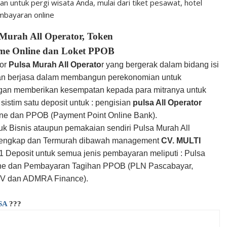
 untuk pergi wisata Anda, mulai dari tiket pesawat, hotel
embayaran online
 Murah All Operator, Token
me Online dan Loket PPOB
tor
Pulsa Murah All Operato
r yang bergerak dalam bidang isi
dan berjasa dalam membangun perekonomian untuk
gan memberikan kesempatan kepada para mitranya untuk
sistim satu deposit untuk : pengisian
pulsa All Operator
ne dan PPOB (Payment Point Online Bank).
uk Bisnis ataupun pemakaian sendiri Pulsa Murah All
rlengkap dan Termurah dibawah management
CV. MULTI
1 Deposit untuk semua jenis pembayaran meliputi : Pulsa
line dan Pembayaran Tagihan PPOB (PLN Pascabayar,
 TV dan ADMRA Finance).
SA
???