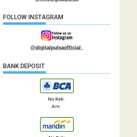
FOLLOW INSTAGRAM
@digitalpulsaofficial_
BANK DEPOSIT
No Rek:
A/n: