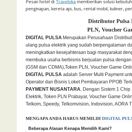
Pesan hotel di
Traveloka
memberikan solusi kebutuhan
penginapan, kereta api, bus, rental mobil, kuliner, p
Distributor Pulsa
PLN, Voucher Ga
DIGITAL PULSA
Merupakan Perusahaan Distribu
ulang pulsa elektrik yang sudah berpengalaman 
meningkatkan kesejahteraan bagi masyarakat den
membuka usaha berbisnis berjualan
pulsa dengan 
(GSM dan CDMA),
Token PLN, Voucher Game Onli
DIGITAL PULSA
adalah Server Multi Payment unt
Operator dan Bisnis Loket Pembayaran PPOB Te
PAYMENT NUSANTARA
. Dengan Sistem 1 Chip 
Elektrik, Token PLN Prabayar, Voucher Game On
Telkom, Speedy, Telkomvision, Indovision, AORA
MENGAPA ANDA HARUS MEMILIH
DIGITAL PUL
Beberapa Alasan Kenapa Memilih Kami?