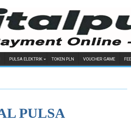
I
PULSA ELEKTRIK
TOKEN PLN
VOUCHER GAME
FE
AL PULSA