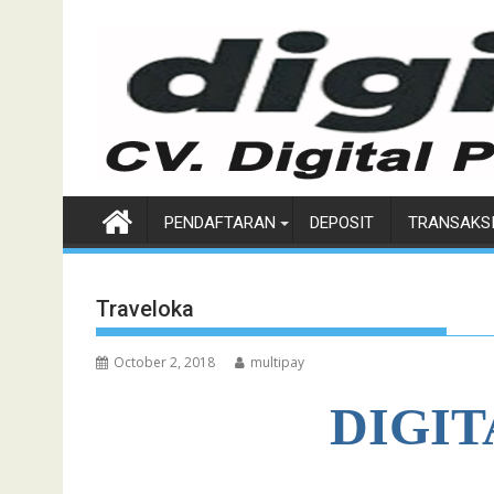
Skip
to
content
PENDAFTARAN
DEPOSIT
TRANSAKS
Traveloka
October 2, 2018
multipay
DIGIT